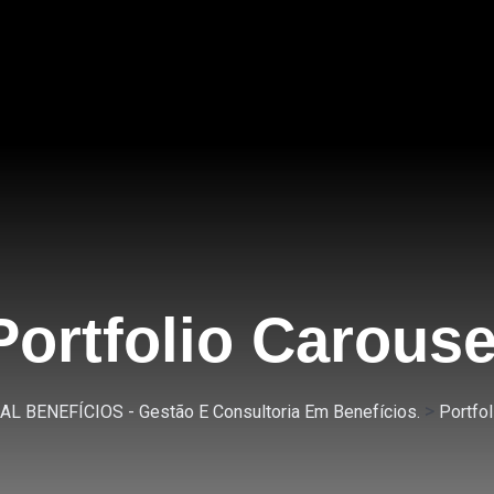
Portfolio Carouse
>
L BENEFÍCIOS - Gestão E Consultoria Em Benefícios.
Portfol